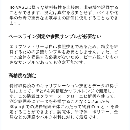
IR-VASEは様々な材料特性を非接触、非破壊で評価する
ことができます。測定は真空を必要とせず、バイオや化
学の分野で重要な固液界面の評価に使用することもでき
ます。
ベースライン測定や参照サンプルが必要ない
エリプソメトリーは自己参照技術であるため、精度を維
持するための参照サンプルを必要としません。また、ビ
ーム全体を収集する必要がないため、ビーム径よりも小
さなサンプルであっても測定可能です。
高精度な測定
特許取得済みのキャリブレーション技術とデータ取得手
法によって、ΨとΔを高精度かつフルレンジで測定しま
す。この装置はクラマース・クローニヒ解析を使って、
測定範囲外にデータを外挿することなく1.7μmから
30μmまでの波長範囲全体にわたって物質の n と k を決
定することができます。誘電体、半導体、ポリマー、金
属などの薄膜やバルク材料に対して最適です。